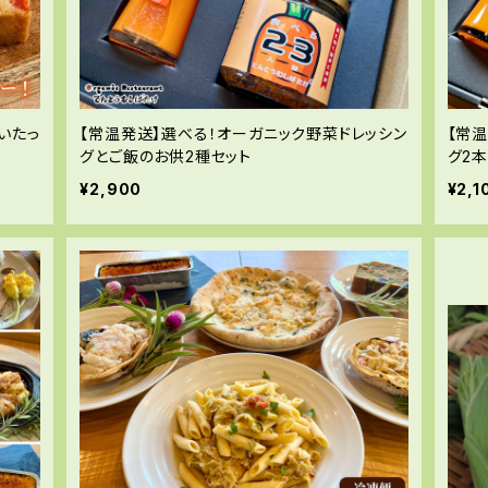
いたっ
【常温発送】選べる！オーガニック野菜ドレッシン
【常
グとご飯のお供2種セット
グ2
¥2,900
¥2,1