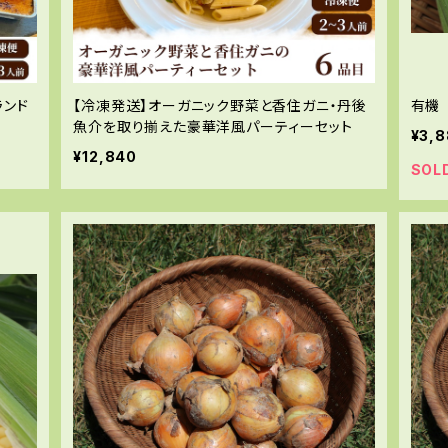
ランド
【冷凍発送】オーガニック野菜と香住ガニ・丹後
有機
ト
魚介を取り揃えた豪華洋風パーティーセット
¥3,
¥12,840
SOL