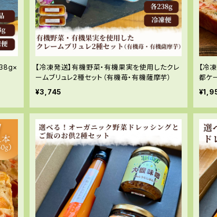
8g×
【冷凍発送】有機野菜・有機果実を使用したクレ
【冷
ームブリュレ2種セット（有機苺・有機薩摩芋）
都ケー
¥3,745
¥1,9