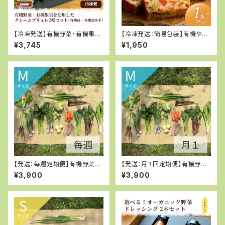
【冷凍発送】有機野菜・有機果実
【冷凍発送：簡易包装】有機やさ
を使用したクレームブリュレ2種
いたっぷり 京都ケーク・サレ
¥3,745
¥1,950
セット（有機苺・有機薩摩芋）
550g
【発送：毎週定期便】有機野菜M
【発送：月１回定期便】有機野菜
サイズ
Mサイズ
¥3,900
¥3,900