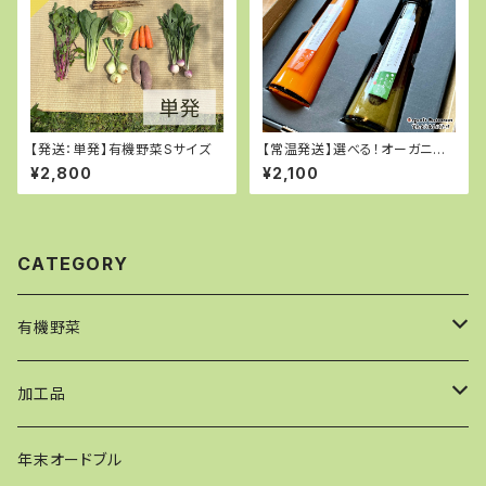
【発送：単発】有機野菜Sサイズ
【常温発送】選べる！オーガニッ
ク野菜ドレッシング2本セット
¥2,800
¥2,100
CATEGORY
有機野菜
【発送：単発】野菜セット
加工品
【発送：月１回定期便】野菜セット
ケークサレ
年末オードブル