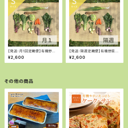
【発送：月1回定期便】有機野菜S
【発送：隔週定期便】有機野菜S
サイズ
サイズ
¥2,600
¥2,600
その他の商品