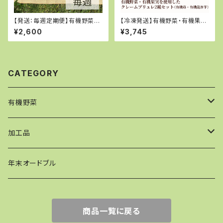
【発送：毎週定期便】有機野菜S
【冷凍発送】有機野菜・有機果実
サイズ
を使用したクレームブリュレ2種
¥2,600
¥3,745
セット（有機苺・有機薩摩芋）
CATEGORY
有機野菜
【発送：単発】野菜セット
加工品
【発送：月１回定期便】野菜セット
ケークサレ
年末オードブル
【発送：隔週定期便】野菜セット
ピザ
商品一覧に戻る