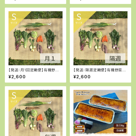
豪華洋風パーティーセット
【発送：月1回定期便】有機野菜S
【発送：隔週定期便】有機野菜S
サイズ
サイズ
¥2,600
¥2,600