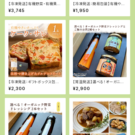
【冷凍発送】有機野菜・有機果実
【冷凍発送：簡易包装】有機やさ
を使用したクレームブリュレ2種
いたっぷり 京都ケーク・サレ
¥3,745
¥1,950
セット（有機苺・有機薩摩芋）
550g
【冷凍発送：ギフトボックス包装】
【常温発送】選べる！オーガニッ
有機やさいたっぷり 京都ケー
ク野菜ドレッシングとご飯のお
¥2,300
¥2,900
ク・サレ 550g
供2種セット