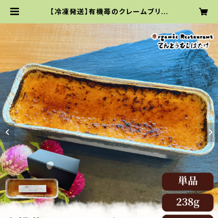
【冷凍発送】有機苺のクレームブリュ
レ 238g×1個 | お取り寄せサイト｜
てんとうむしばたけ