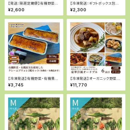
【発送：隔週定期便】有機野菜S
【冷凍発送：ギフトボックス包装】
サイズ
有機やさいたっぷり 京都ケー
¥2,600
¥2,300
ク・サレ 550g
【冷凍発送】有機野菜・有機果実
【冷凍発送】オーガニック野菜と
を使用したクレームブリュレ2種
但馬のブランド肉を取り揃えた
¥3,745
¥11,770
セット（有機苺・有機薩摩芋）
豪華洋風パーティーセット