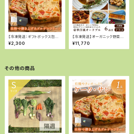
【冷凍発送：ギフトボックス包装】
【冷凍発送】オーガニック野菜と
有機やさいたっぷり 京都ケー
但馬のブランド肉を取り揃えた
¥2,300
¥11,770
ク・サレ 550g
豪華洋風パーティーセット
その他の商品