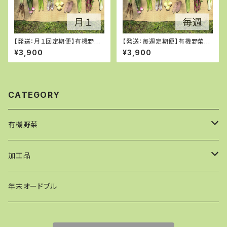
【発送：月１回定期便】有機野菜
【発送：毎週定期便】有機野菜M
Mサイズ
サイズ
¥3,900
¥3,900
CATEGORY
有機野菜
【発送：単発】野菜セット
加工品
【発送：月１回定期便】野菜セット
ケークサレ
年末オードブル
【発送：隔週定期便】野菜セット
ピザ