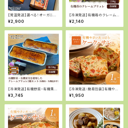
【常温発送】選べる！オーガニッ
【冷凍発送】有機苺のクレームブ
ク野菜ドレッシングとご飯のお
リュレ 238g×1個
¥2,900
¥2,140
供2種セット
【冷凍発送】有機野菜・有機果実
【冷凍発送：簡易包装】有機やさ
を使用したクレームブリュレ2種
いたっぷり 京都ケーク・サレ
¥3,745
¥1,950
セット（有機苺・有機薩摩芋）
550g