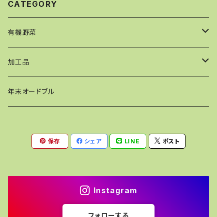
CATEGORY
有機野菜
【発送：単発】野菜セット
加工品
【発送：月１回定期便】野菜セット
ケークサレ
年末オードブル
【発送：隔週定期便】野菜セット
ピザ
保存
シェア
LINE
ポスト
【発送：毎週定期便】野菜セット
ポタージュ
単品野菜
ドレッシング・調味料
Instagram
単品フルーツ
パーティーセット
フォローする