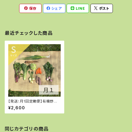
保存
シェア
LINE
ポスト
最近チェックした商品
【発送：月1回定期便】有機野菜S
サイズ
¥2,600
同じカテゴリの商品