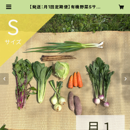
【発送：月1回定期便】有機野菜Sサイ
ズ | お取り寄せサイト｜てんとうむし
ばたけ