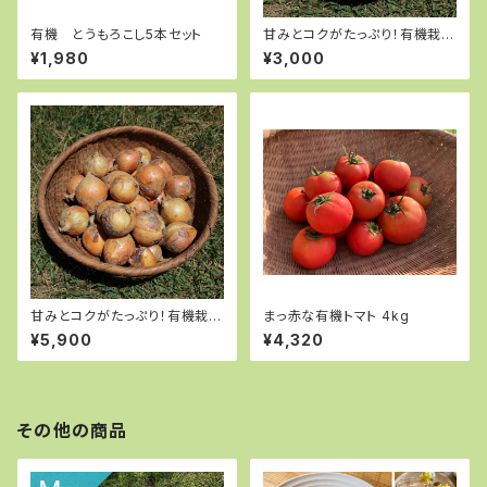
有機 とうもろこし5本セット
甘みとコクがたっぷり！有機栽培
玉ねぎ５kg
¥1,980
¥3,000
甘みとコクがたっぷり！有機栽培
まっ赤な有機トマト 4kg
玉ねぎ 10kg
¥5,900
¥4,320
その他の商品