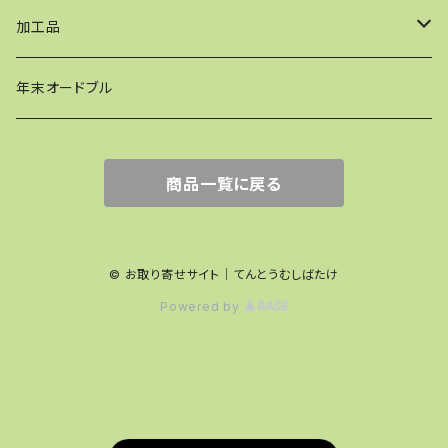
【発送：単発】野菜セット
加工品
【発送：月１回定期便】野菜セット
ケークサレ
年末オードブル
【発送：隔週定期便】野菜セット
ピザ
商品一覧に戻る
【発送：毎週定期便】野菜セット
ポタージュ
単品野菜
ドレッシング・調味料
© お取り寄せサイト｜てんとうむしばたけ
Powered by
単品フルーツ
パーティーセット
クレームブリュレ