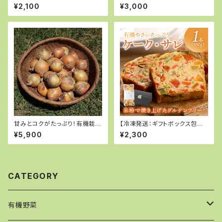
ク野菜ドレッシング2本セット
玉ねぎ５kg
¥2,100
¥3,000
甘みとコクがたっぷり！有機栽培
【冷凍発送：ギフトボックス包装】
玉ねぎ 10kg
有機やさいたっぷり 京都ケー
¥5,900
¥2,300
ク・サレ 550g
CATEGORY
有機野菜