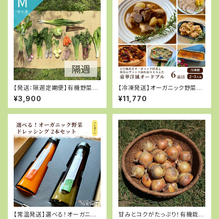
【発送：隔週定期便】有機野菜M
【冷凍発送】オーガニック野菜と
サイズ
但馬のブランド肉を取り揃えた
¥3,900
¥11,770
豪華洋風パーティーセット
【常温発送】選べる！オーガニッ
甘みとコクがたっぷり！有機栽培