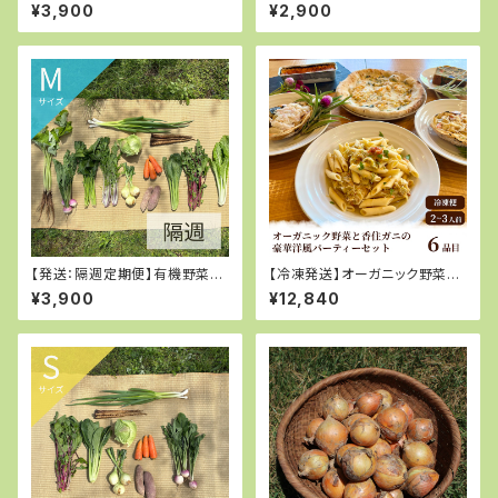
サイズ
ク野菜ドレッシングとご飯のお
¥3,900
¥2,900
供2種セット
【発送：隔週定期便】有機野菜M
【冷凍発送】オーガニック野菜と
サイズ
香住ガニ・丹後魚介を取り揃え
¥3,900
¥12,840
た豪華洋風パーティーセット