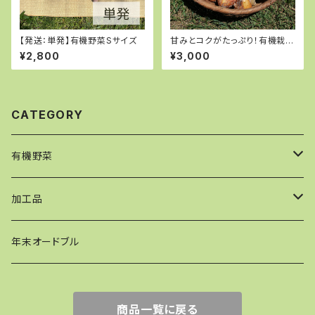
【発送：単発】有機野菜Sサイズ
甘みとコクがたっぷり！有機栽培
玉ねぎ５kg
¥2,800
¥3,000
CATEGORY
有機野菜
【発送：単発】野菜セット
加工品
【発送：月１回定期便】野菜セット
ケークサレ
年末オードブル
【発送：隔週定期便】野菜セット
ピザ
商品一覧に戻る