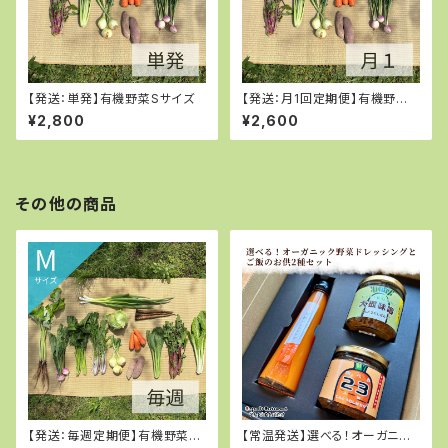
【発送：単発】有機野菜Sサイズ
【発送：月1回定期便】有機野菜S
サイズ
¥2,800
¥2,600
その他の商品
【発送：毎週定期便】有機野菜M
【常温発送】選べる！オーガニッ