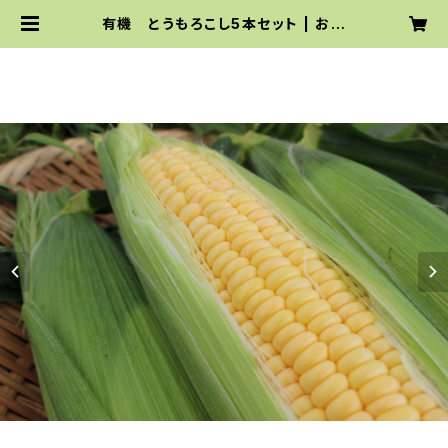
有機 とうもろこし5本セット | お取
り寄せサイト｜てんとうむしばたけ